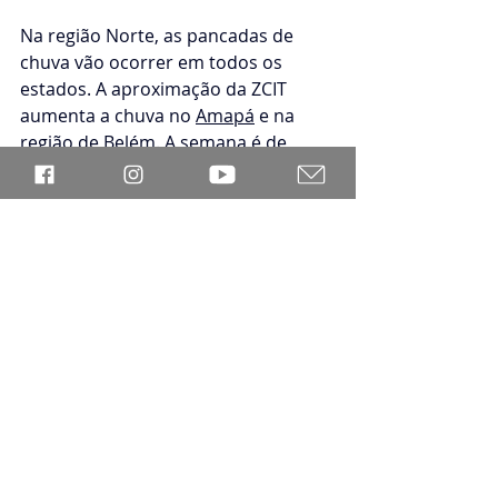
Na região Norte, as pancadas de 
chuva vão ocorrer em todos os 
estados. A aproximação da ZCIT 
aumenta a chuva no 
Amapá
 e na 
região de 
Belém
. A semana é de 
atenção especial para chuva 
frequente, e por vezes forte, sobre o 
Acre e o Amazonas. No Acre, o rio 
Acre já estava no nível de atenção na 
região de 
Rio Branco
, conforme 
monitoramento do Serviço 
Geológico do Brasil. No Amazonas, o 
aumento do nível dos rios também é 
preocupante, pois o risco de ondas 
de cheia aumenta afetando 
populações ribeirinhas. A região de 
Manaus
 teve vários eventos de 
chuva forte na semana passada.