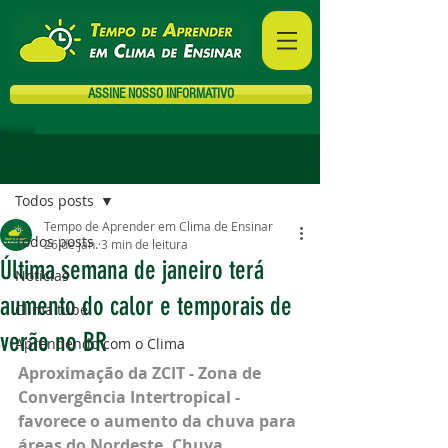
ASSINE NOSSO INFORMATIVO
Post
Todos posts
Tempo de Aprender em Clima de Ensinar
Todos posts
26 de jan.
3 min de leitura
Última semana de janeiro terá
Notícias
aumento do calor e temporais de
Clima tube
verão no BR
Aprendendo com o Clima
Aproximação da ZCIT - Zona de 
Convergência Intertropical - 
favorece o aumento da chuva para 
áreas do Nordeste. Chuva 