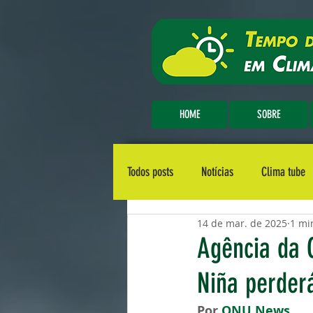
HOME
SOBRE
Todos posts
Notícias
Clima tube
14 de mar. de 2025
1 mi
Agência da 
Niña perder
Por 
ONU News