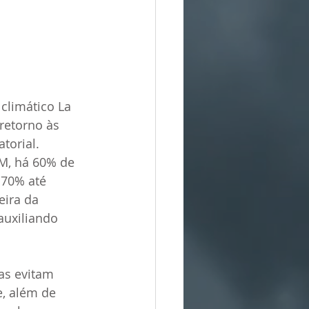
limático La 
retorno às 
torial. 
M, há 60% de 
 70% até 
eira da 
auxiliando 
as evitam 
, além de 