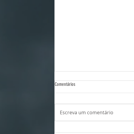
Comentários
Escreva um comentário
Seria possível 'desarmar' um super El