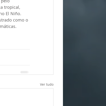
 pelo 
 tropical, 
o El Niño. 
istrado como o 
máticas.
Ver tudo