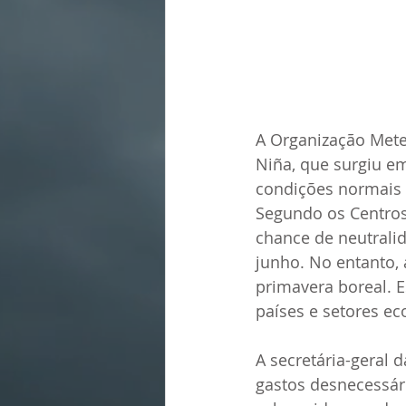
A Organização Mete
Niña, que surgiu e
condições normais d
Segundo os Centros
chance de neutrali
junho. No entanto, a
primavera boreal. E
países e setores e
A secretária-geral 
gastos desnecessári