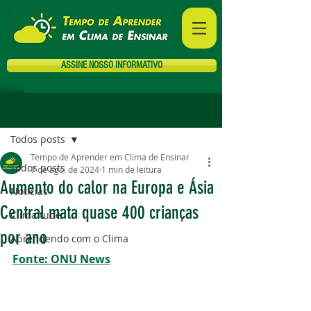
ASSINE NOSSO INFORMATIVO
Post
Todos posts
Tempo de Aprender em Clima de Ensinar
Todos posts
7 de ago. de 2024
1 min de leitura
Aumento do calor na Europa e Ásia
Notícias
Central mata quase 400 crianças
Clima tube
por ano
Aprendendo com o Clima
Fonte: ONU News