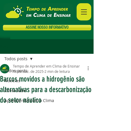
ASSINE NOSSO INFORMATIVO
Post
Todos posts
Tempo de Aprender em Clima de Ensinar
Todos posts
18 de dez. de 2025
2 min de leitura
Barcos movidos a hidrogênio são
Notícias
alternativas para a descarbonização
Clima tube
do setor náutico
Aprendendo com o Clima