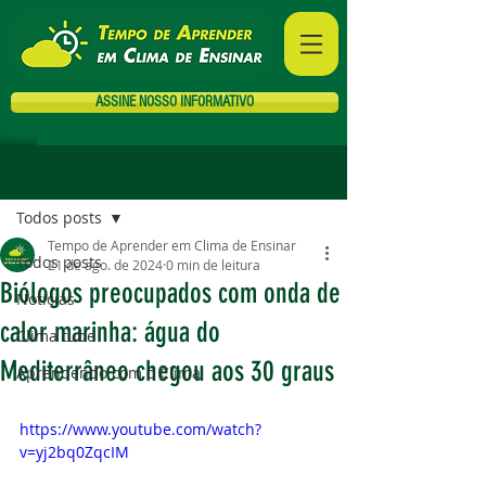
ASSINE NOSSO INFORMATIVO
Post
Todos posts
Tempo de Aprender em Clima de Ensinar
Todos posts
21 de ago. de 2024
0 min de leitura
Biólogos preocupados com onda de
Notícias
calor marinha: água do
Clima tube
Mediterrâneo chegou aos 30 graus
Aprendendo com o Clima
https://www.youtube.com/watch?
v=yj2bq0ZqcIM