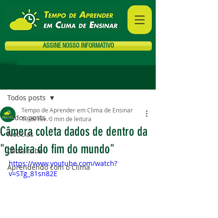
ASSINE NOSSO INFORMATIVO
Post
Todos posts
Tempo de Aprender em Clima de Ensinar
Todos posts
19 de fev.
0 min de leitura
Câmera coleta dados de dentro da
Notícias
"geleira do fim do mundo"
Clima tube
https://www.youtube.com/watch?
Aprendendo com o Clima
v=STg_81sn82E