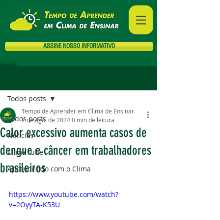
ASSINE NOSSO INFORMATIVO
Post
Todos posts
Tempo de Aprender em Clima de Ensinar
Todos posts
7 de ago. de 2024
0 min de leitura
Calor excessivo aumenta casos de
Notícias
dengue e câncer em trabalhadores
Clima tube
brasileiros
Aprendendo com o Clima
https://www.youtube.com/watch?
v=2OyyTA-K53U