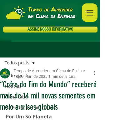
ASSINE NOSSO INFORMATIVO
Post
Todos posts
Tempo de Aprender em Clima de Ensinar
Todos posts
13 de mar. de 2025
1 min de leitura
“Cofre do Fim do Mundo” receberá
Notícias
mais de 14 mil novas sementes em
Clima tube
meio a crises globais
Aprendendo com o Clima
Por Um Só Planeta