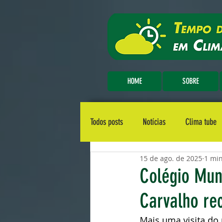
HOME
SOBRE
Todos posts
Notícias
Clima tube
15 de ago. de 2025
1 min
Colégio Muni
Carvalho rec
Mais uma visita do 