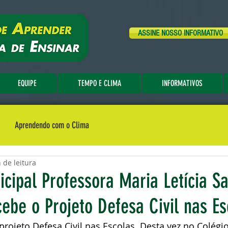
ASSINE NOSSO INFORMATIVO
EQUIPE
TEMPO E CLIMA
INFORMATIVOS
Aprendendo com o Clima
 de leitura
cipal Professora Maria Letícia S
ebe o Projeto Defesa Civil nas Es
projeto Defesa Civil nas Escolas. Desta vez no Colégi