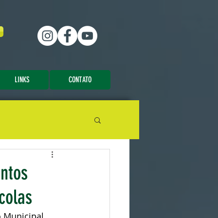
LINKS
CONTATO
antos
colas
o Municipal 