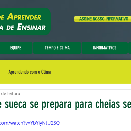
ASSINE NOSSO INFORMATIVO
EQUIPE
TEMPO E CLIMA
INFORMATIVOS
Aprendendo com o Clima
 de leitura
 sueca se prepara para cheias s
.com/watch?v=YbYiyNtU2SQ