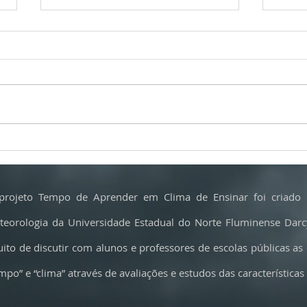
JH: Porto Alegre registra a menor
El Niñ
temperatura do ano
será o
projeto Tempo de Aprender em Clima de Ensinar foi criado 
teorologia da Universidade Estadual do Norte Fluminense Dar
uito de discutir com alunos e professores de escolas públicas as
mpo” e “clima” através de avaliações e estudos das características