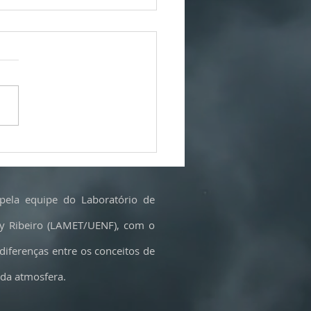
o começa a influeciar clima: como
 inverno de 2026 no Brasil?
pela equipe do Laboratório de
cy Ribeiro (LAMET/UENF), com o
 diferenças entre os conceitos de
 da atmosfera.