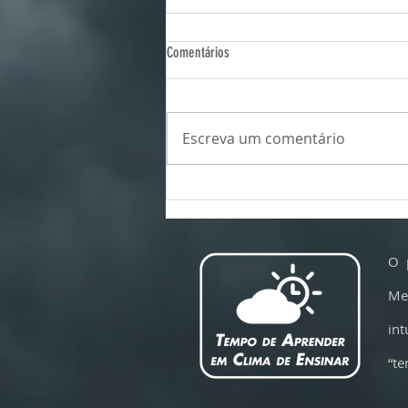
Comentários
Escreva um comentário
CNN Terra: El Niño começa a influenciar
o clima no Brasil; veja análise | PRIME
TIME
O 
Me
int
“te