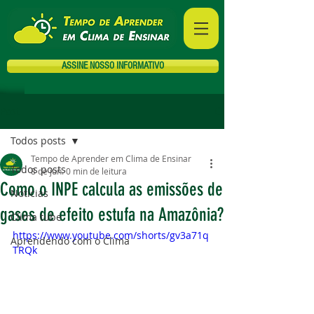
ASSINE NOSSO INFORMATIVO
Post
Todos posts
Tempo de Aprender em Clima de Ensinar
Todos posts
8 de jun.
0 min de leitura
Como o INPE calcula as emissões de
Notícias
gases de efeito estufa na Amazônia?
Clima tube
https://www.youtube.com/shorts/gv3a71q
Aprendendo com o Clima
TRQk