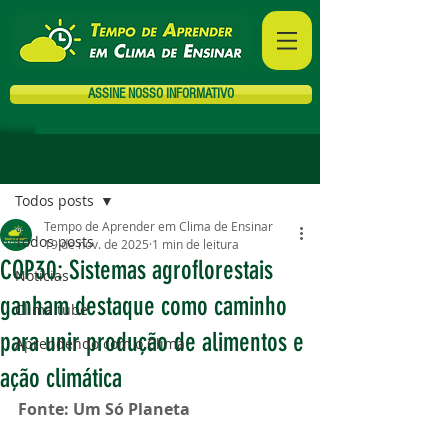
ASSINE NOSSO INFORMATIVO
Post
Todos posts
Tempo de Aprender em Clima de Ensinar
Todos posts
19 de nov. de 2025
1 min de leitura
COP30: Sistemas agroflorestais
Notícias
ganham destaque como caminho
Clima tube
para unir produção de alimentos e
Aprendendo com o Clima
ação climática
Fonte: Um Só Planeta