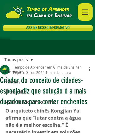
ASSINE NOSSO INFORMATIVO
Post
Todos posts
Tempo de Aprender em Clima de Ensinar
Todos posts
28 de mai. de 2024
1 min de leitura
Criador do conceito de cidades-
Notícias
esponja diz que solução é a mais
Clima tube
duradoura para conter enchentes
Aprendendo com o Clima
O arquiteto chinês Kongjian Yu 
afirma que "lutar contra a água 
não é a melhor escolha." É 
necessário investir em soluções 