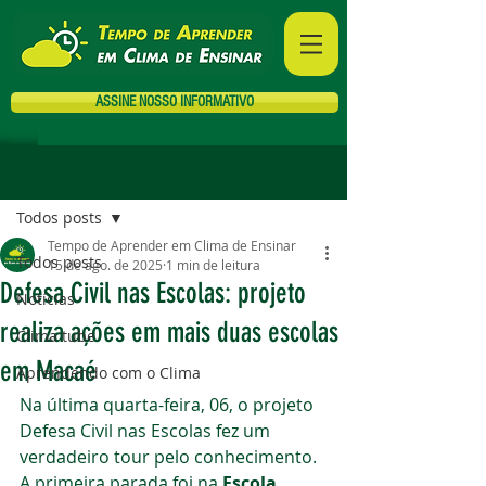
ASSINE NOSSO INFORMATIVO
Post
Todos posts
Tempo de Aprender em Clima de Ensinar
Todos posts
15 de ago. de 2025
1 min de leitura
Defesa Civil nas Escolas: projeto
Notícias
realiza ações em mais duas escolas
Clima tube
em Macaé
Aprendendo com o Clima
Na última quarta-feira, 06, o projeto 
Defesa Civil nas Escolas fez um 
verdadeiro tour pelo conhecimento. 
A primeira parada foi na 
Escola 