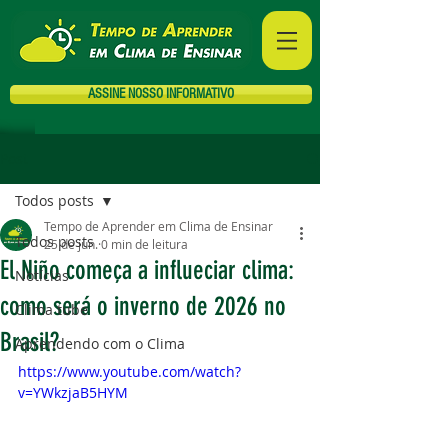
ASSINE NOSSO INFORMATIVO
Post
Todos posts
Tempo de Aprender em Clima de Ensinar
Todos posts
25 de jun.
0 min de leitura
El Niño começa a influeciar clima:
Notícias
como será o inverno de 2026 no
Clima tube
Brasil?
Aprendendo com o Clima
https://www.youtube.com/watch?
v=YWkzjaB5HYM