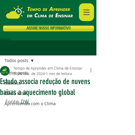
ASSINE NOSSO INFORMATIVO
Post
Todos posts
Tempo de Aprender em Clima de Ensinar
Todos posts
19 de dez. de 2024
1 min de leitura
Estudo associa redução de nuvens
Notícias
baixas a aquecimento global
Clima tube
Fonte: 
DW 
Aprendendo com o Clima