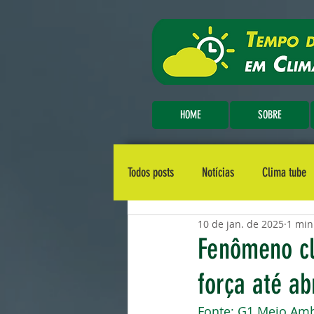
HOME
SOBRE
Todos posts
Notícias
Clima tube
10 de jan. de 2025
1 min
Fenômeno cl
força até ab
Fonte: 
G1 Meio Amb