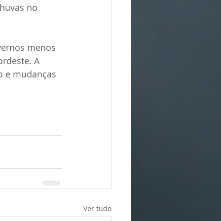
chuvas no 
nvernos menos 
rdeste. A 
co e mudanças 
Ver tudo