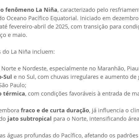
 o fenômeno La Niña
, caracterizado pelo resfriamen
do Oceano Pacífico Equatorial. Iniciado em dezembro 
 até fevereiro-abril de 2025, com transição para condi
ço e maio.
os do La Niña incluem:
 Norte e Nordeste, especialmente no Maranhão, Piauí
o-Sul
 e no Sul, com chuvas irregulares e aumento de 
São Paulo;
o térmica
, com condições favoráveis à entrada de ma
 embora 
fraco e de curta duração
, já influencia o c
do 
jato subtropical
 para o Norte, intensificando áre
as águas profundas do Pacífico, afetando os padrões 