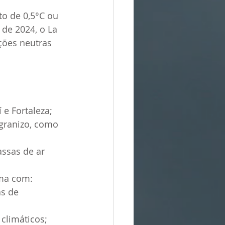
to de 0,5°C ou 
de 2024, o La 
ções neutras 
 e Fortaleza;
granizo, como 
ssas de ar 
lima com:
as de 
climáticos;