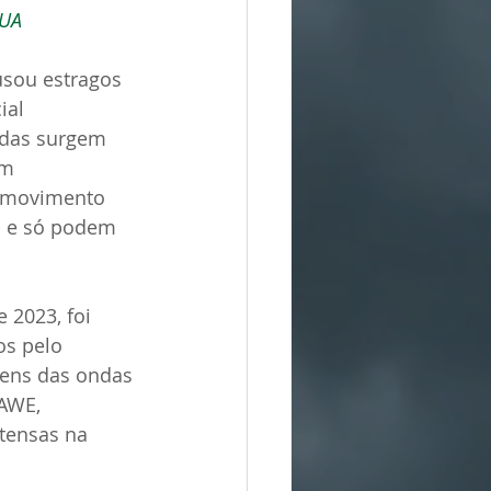
EUA
usou estragos 
ial 
ndas surgem 
om 
o movimento 
u e só podem 
2023, foi 
os pelo 
gens das ondas 
AWE, 
tensas na 