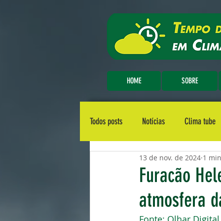
HOME
SOBRE
Todos posts
Notícias
Clima tube
13 de nov. de 2024
1 min
Furacão Hel
atmosfera d
Fonte: 
Olhar Digital