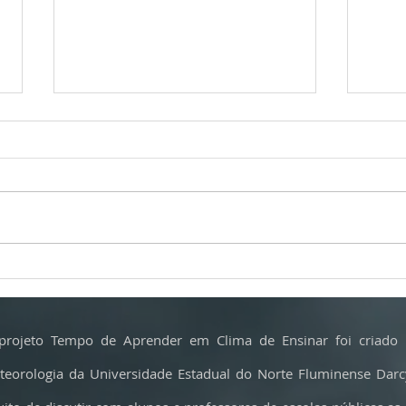
Calor extremo ameaça o parmesão e
Incênd
muda a produção do ‘rei dos queijos’
crítica
fazem 
projeto Tempo de Aprender em Clima de Ensinar foi criado 
teorologia da Universidade Estadual do Norte Fluminense Dar