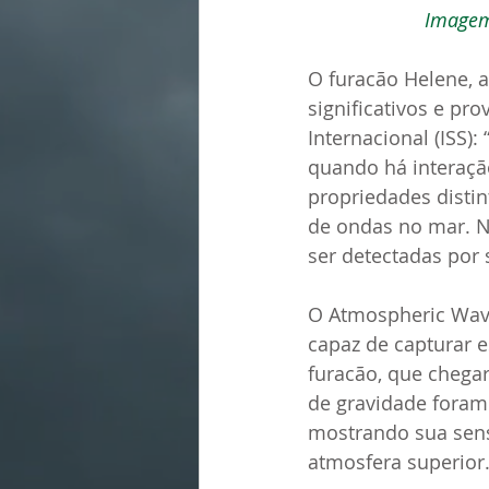
Imagem
O furacão Helene, a
significativos e pr
Internacional (ISS)
quando há interação
propriedades disti
de ondas no mar. No
ser detectadas por s
O Atmospheric Wave
capaz de capturar e
furacão, que chega
de gravidade fora
mostrando sua sens
atmosfera superior