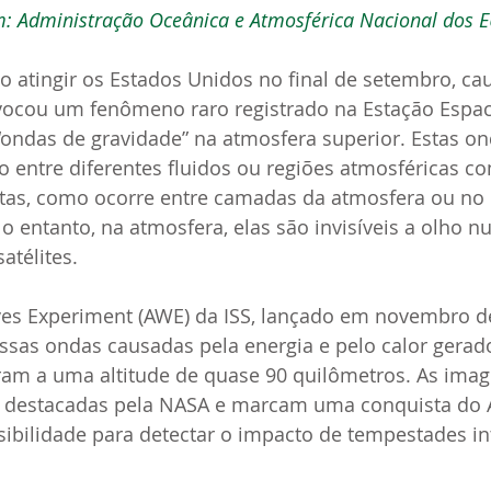
: Administração Oceânica e Atmosférica Nacional dos 
o atingir os Estados Unidos no final de setembro, ca
ovocou um fenômeno raro registrado na Estação Espac
: “ondas de gravidade” na atmosfera superior. Estas o
 entre diferentes fluidos ou regiões atmosféricas c
ntas, como ocorre entre camadas da atmosfera ou n
 entanto, na atmosfera, elas são invisíveis a olho n
atélites.
s Experiment (AWE) da ISS, lançado em novembro de 
ssas ondas causadas pela energia e pelo calor gerad
ram a uma altitude de quase 90 quilômetros. As ima
m destacadas pela NASA e marcam uma conquista do 
ibilidade para detectar o impacto de tempestades in
.