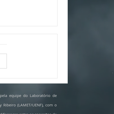
ios, mineração e poluição: as
s às baterias dos carros elétricos
sentido?
pela equipe do Laboratório de
cy Ribeiro (LAMET/UENF), com o