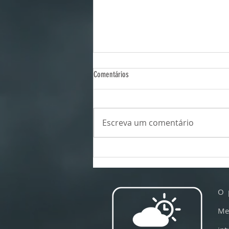
Comentários
Escreva um comentário
Por que os voos estão ficando mais
turbulentos -- e em qual poltrona sentar
para sofrer menos com a turbulência
O 
Me