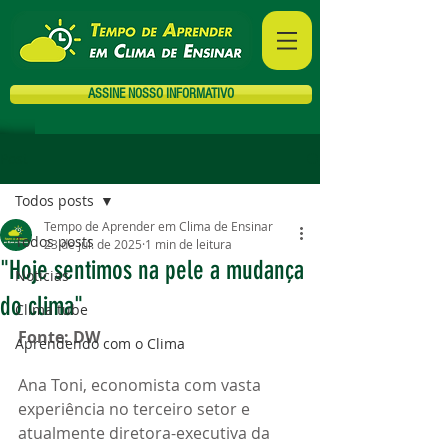
ASSINE NOSSO INFORMATIVO
Post
Todos posts
Tempo de Aprender em Clima de Ensinar
Todos posts
23 de jul. de 2025
1 min de leitura
"Hoje sentimos na pele a mudança
Notícias
do clima"
Clima tube
Fonte: DW
Aprendendo com o Clima
Ana Toni, economista com vasta 
experiência no terceiro setor e 
atualmente diretora-executiva da 