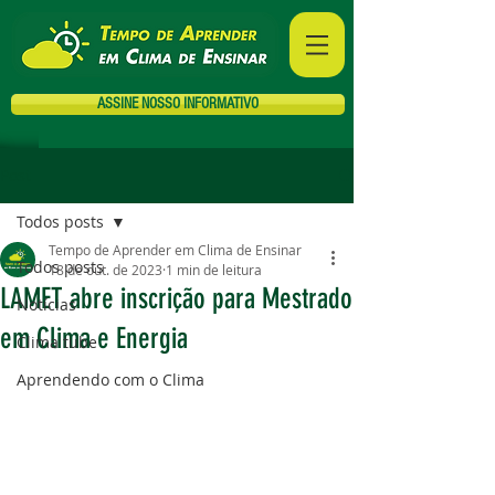
ASSINE NOSSO INFORMATIVO
Post
Todos posts
Tempo de Aprender em Clima de Ensinar
Todos posts
18 de out. de 2023
1 min de leitura
LAMET abre inscrição para Mestrado
Notícias
em Clima e Energia
Clima tube
Aprendendo com o Clima