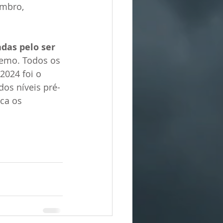
embro, 
das pelo ser 
remo. Todos os 
2024 foi o 
os níveis pré-
ca os 