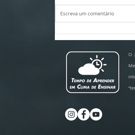
Escreva um comentário
Por que os voos estão ficando mais
turbulentos -- e em qual poltrona sentar
para sofrer menos com a turbulência
O 
Me
int
“te