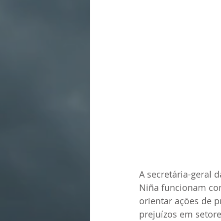
A secretária-geral 
Niña funcionam c
orientar ações de p
prejuízos em setore