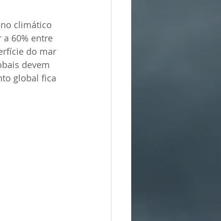
no climático 
 a 60% entre 
rfície do mar 
lobais devem 
o global fica 