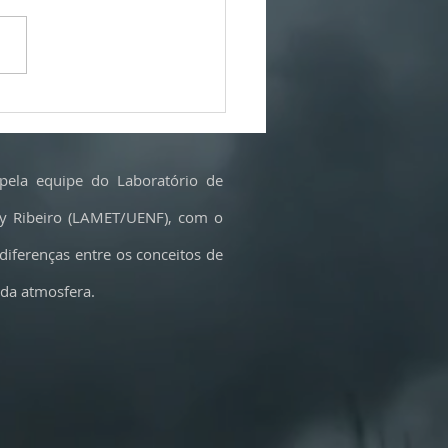
ios, mineração e poluição: as
s às baterias dos carros elétricos
sentido?
pela equipe do Laboratório de
cy Ribeiro (LAMET/UENF), com o
 diferenças entre os conceitos de
 da atmosfera.