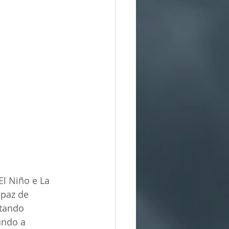
El Niño e La 
apaz de 
itando 
undo a 