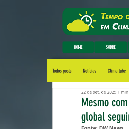
HOME
SOBRE
Todos posts
Notícias
Clima tube
22 de set. de 2025
1 min
Mesmo com r
global segui
Fonte: DW News