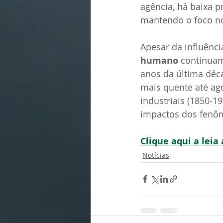
agência, há baixa 
mantendo o foco no
Apesar da influênc
humano
 continuam
anos da última déca
mais quente até ag
industriais (1850-1
impactos dos fenôm
Clique aqui a leia
Notícias