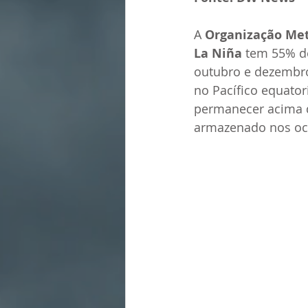
A 
Organização Me
La Niña
 tem 55% d
outubro e dezembro.
no Pacífico equato
permanecer acima d
armazenado nos oc