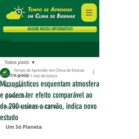
ASSINE NOSSO INFORMATIVO
Post
Todos posts
Tempo de Aprender em Clima de Ensinar
Todos posts
7 de mai.
1 min de leitura
Microplásticos esquentam atmosfera
Notícias
e podem ter efeito comparável ao
Clima tube
de 200 usinas a carvão, indica novo
Aprendendo com o Clima
estudo
Um Só Planeta