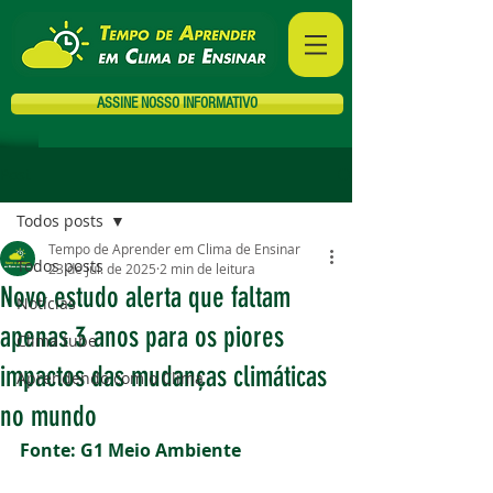
ASSINE NOSSO INFORMATIVO
Post
Todos posts
Tempo de Aprender em Clima de Ensinar
Todos posts
23 de jul. de 2025
2 min de leitura
Novo estudo alerta que faltam
Notícias
apenas 3 anos para os piores
Clima tube
impactos das mudanças climáticas
Aprendendo com o Clima
no mundo
Fonte: G1 Meio Ambiente