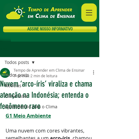
ASSINE NOSSO INFORMATIVO
Post
Todos posts
Tempo de Aprender em Clima de Ensinar
Todos posts
7 de mai.
2 min de leitura
Nuvem ‘arco-íris’ viraliza e chama
Notícias
atenção na Indonésia; entenda o
Clima tube
fenômeno raro
Aprendendo com o Clima
G1 Meio Ambiente
Uma nuvem com cores vibrantes, 
semelhantes a um 
arco-íris
, chamou 