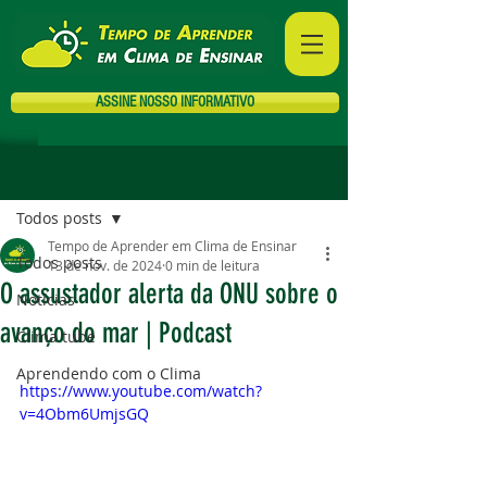
ASSINE NOSSO INFORMATIVO
Post
Todos posts
Tempo de Aprender em Clima de Ensinar
Todos posts
13 de nov. de 2024
0 min de leitura
O assustador alerta da ONU sobre o
Notícias
avanço do mar | Podcast
Clima tube
Aprendendo com o Clima
https://www.youtube.com/watch?
v=4Obm6UmjsGQ