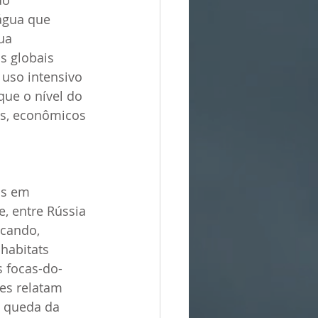
do 
água que 
ua 
s globais 
uso intensivo 
ue o nível do 
is, econômicos 
is em 
e, entre Rússia 
ecando, 
habitats 
 focas-do-
es relatam 
 queda da 