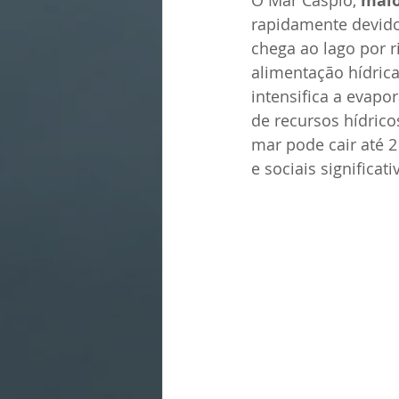
O Mar Cáspio, 
maio
rapidamente devido
chega ao lago por r
alimentação hídric
intensifica a evapo
de recursos hídrico
mar pode cair até 
e sociais significa