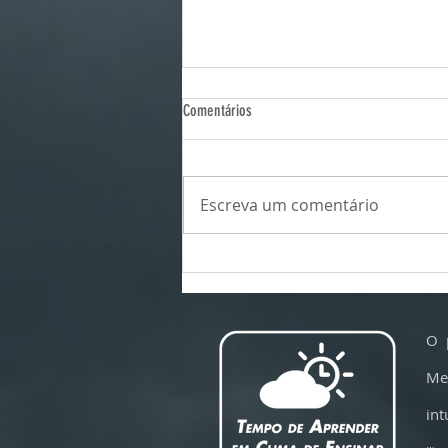
Comentários
Escreva um comentário
Por que os voos estão ficando mais
turbulentos -- e em qual poltrona sentar
para sofrer menos com a turbulência
O 
Me
int