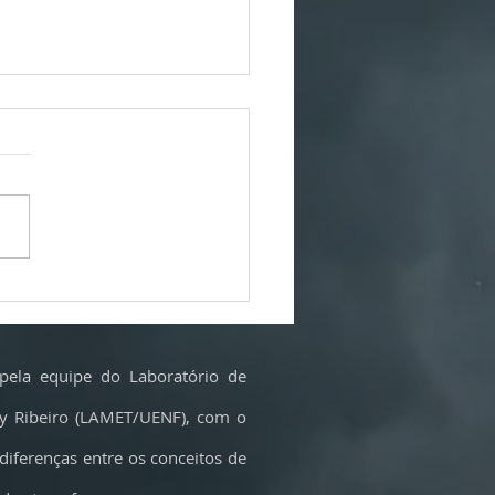
ios, mineração e poluição: as
s às baterias dos carros elétricos
sentido?
pela equipe do Laboratório de
cy Ribeiro (LAMET/UENF), com o
 diferenças entre os conceitos de