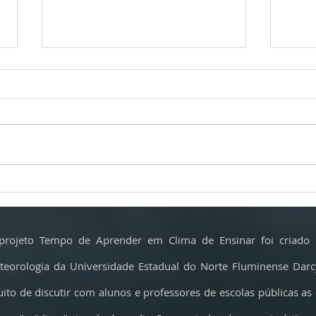
Calor extremo ameaça o parmesão e
Incênd
muda a produção do ‘rei dos queijos’
crítica
fazem 
projeto Tempo de Aprender em Clima de Ensinar foi criado 
teorologia da Universidade Estadual do Norte Fluminense Dar
uito de discutir com alunos e professores de escolas públicas as