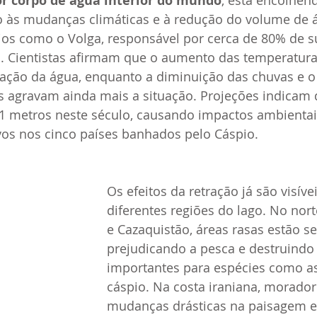
r corpo de água interior do mundo
, está encolhen
 às mudanças climáticas e à redução do volume de 
ios como o Volga, responsável por cerca de 80% de s
a. Cientistas afirmam que o aumento das temperatura
ração da água, enquanto a diminuição das chuvas e o 
s agravam ainda mais a situação. Projeções indicam q
21 metros neste século, causando impactos ambienta
tivos nos cinco países banhados pelo Cáspio.
Os efeitos da retração já são visíve
diferentes regiões do lago. No nort
e Cazaquistão, áreas rasas estão s
prejudicando a pesca e destruindo 
importantes para espécies como as
cáspio. Na costa iraniana, morador
mudanças drásticas na paisagem e