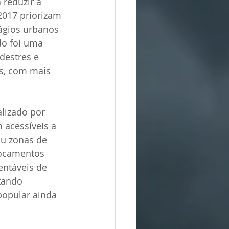
reduzir a 
017 priorizam 
ágios urbanos 
do foi uma 
destres e 
os, com mais 
lizado por 
 acessíveis a 
ou zonas de 
locamentos 
entáveis de 
tando 
popular ainda 