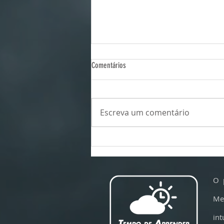
Comentários
Escreva um comentário
Por que os voos estão ficando mais
turbulentos -- e em qual poltrona sentar
para sofrer menos com a turbulência
O 
Me
int