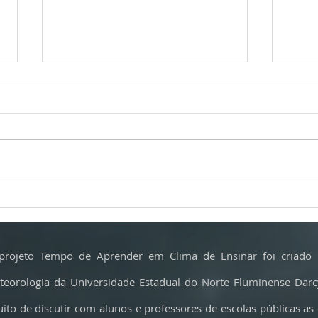
Calor extremo ameaça o parmesão e
Incênd
muda a produção do ‘rei dos queijos’
crítica
fazem 
projeto Tempo de Aprender em Clima de Ensinar foi criado 
teorologia da Universidade Estadual do Norte Fluminense Dar
uito de discutir com alunos e professores de escolas públicas as