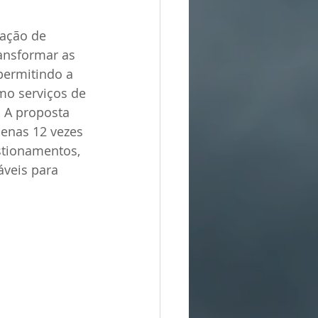
lação de 
ansformar as 
permitindo a 
mo serviços de 
 A proposta 
enas 12 vezes 
stionamentos, 
áveis para 