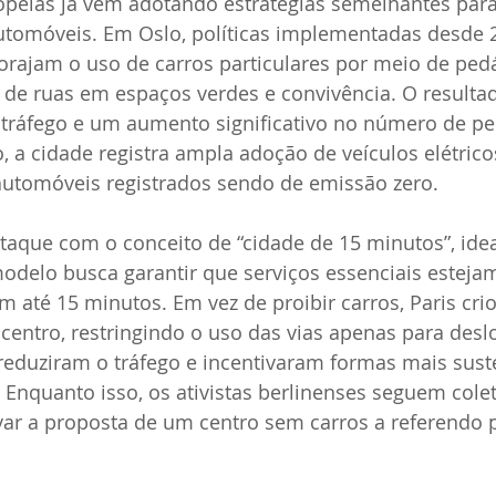
opeias já vêm adotando estratégias semelhantes para 
tomóveis. Em Oslo, políticas implementadas desde 2
orajam o uso de carros particulares por meio de ped
 de ruas em espaços verdes e convivência. O resulta
tráfego e um aumento significativo no número de pe
so, a cidade registra ampla adoção de veículos elétric
utomóveis registrados sendo de emissão zero.
taque com o conceito de “cidade de 15 minutos”, idea
delo busca garantir que serviços essenciais estejam
em até 15 minutos. Em vez de proibir carros, Paris cri
 centro, restringindo o uso das vias apenas para des
reduziram o tráfego e incentivaram formas mais sust
Enquanto isso, os ativistas berlinenses seguem cole
var a proposta de um centro sem carros a referendo 