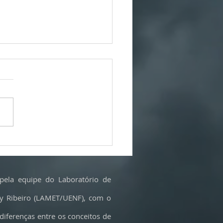
ios, mineração e poluição: as
s às baterias dos carros elétricos
sentido?
pela equipe do Laboratório de
cy Ribeiro (LAMET/UENF), com o
 diferenças entre os conceitos de