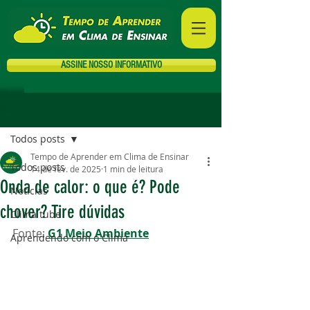
ASSINE NOSSO INFORMATIVO
Post
Todos posts
Tempo de Aprender em Clima de Ensinar
Todos posts
14 de fev. de 2025
1 min de leitura
Onda de calor: o que é? Pode
Notícias
chover? Tire dúvidas
Clima tube
Fonte: 
G1 Meio Ambiente
Aprendendo com o Clima