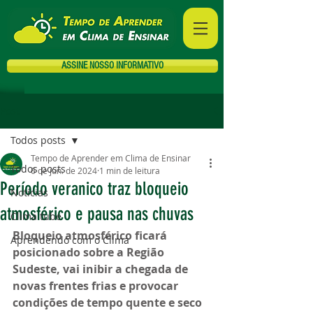
ASSINE NOSSO INFORMATIVO
Post
Todos posts
Tempo de Aprender em Clima de Ensinar
Todos posts
6 de jun. de 2024
1 min de leitura
Período veranico traz bloqueio
Notícias
atmosférico e pausa nas chuvas
Clima tube
Bloqueio atmosférico 
ficará 
Aprendendo com o Clima
posicionado sobre a Região 
Sudeste, vai inibir a chegada de 
novas frentes frias e provocar 
condições de tempo quente e seco 