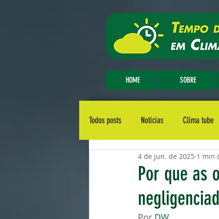
HOME
SOBRE
Todos posts
Notícias
Clima tube
4 de jun. de 2025
1 min 
Por que as 
negligencia
Por 
DW