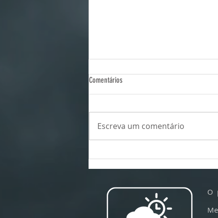
Comentários
Escreva um comentário
Por que os voos estão ficando mais
turbulentos -- e em qual poltrona sentar
para sofrer menos com a turbulência
O 
Me