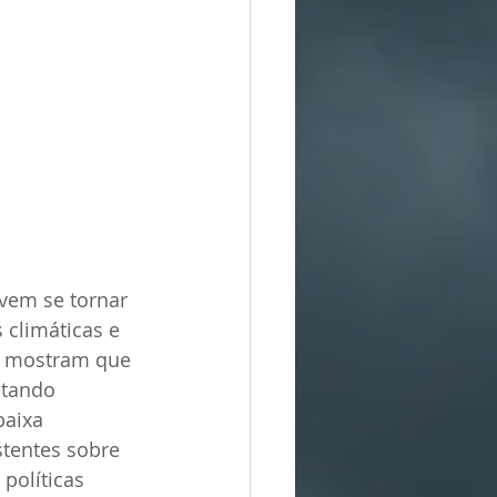
vem se tornar 
climáticas e 
J mostram que 
etando 
aixa 
stentes sobre 
políticas 