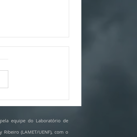
ios, mineração e poluição: as
s às baterias dos carros elétricos
sentido?
pela equipe do Laboratório de
cy Ribeiro (LAMET/UENF), com o