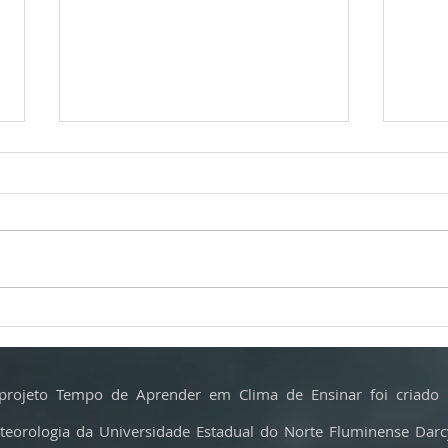
Calor extremo ameaça o parmesão e
Incênd
muda a produção do ‘rei dos queijos’
crítica
fazem 
projeto Tempo de Aprender em Clima de Ensinar foi criado 
teorologia da Universidade Estadual do Norte Fluminense Dar