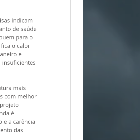
isas indicam 
anto de saúde 
ibuem para o 
ica o calor 
aneiro e 
insuficientes 
utura mais 
es com melhor 
projeto 
nda é 
o e a carência 
mento das 