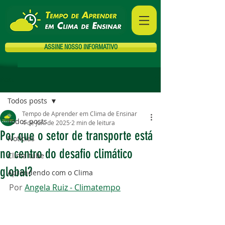
ASSINE NOSSO INFORMATIVO
Post
Todos posts
Tempo de Aprender em Clima de Ensinar
Todos posts
4 de jun. de 2025
2 min de leitura
Por que o setor de transporte está
Notícias
no centro do desafio climático
Clima tube
global?
Aprendendo com o Clima
Por 
Angela Ruiz - Climatempo