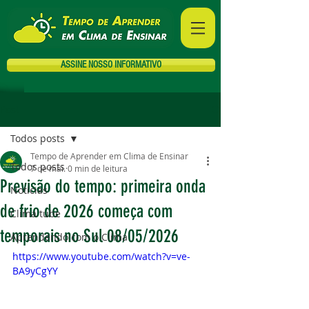
ASSINE NOSSO INFORMATIVO
Post
Todos posts
Tempo de Aprender em Clima de Ensinar
Todos posts
7 de mai.
0 min de leitura
Previsão do tempo: primeira onda
Notícias
de frio de 2026 começa com
Clima tube
temporais no Sul 08/05/2026
Aprendendo com o Clima
https://www.youtube.com/watch?v=ve-
BA9yCgYY