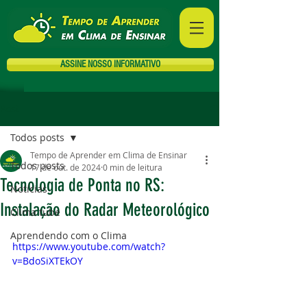
ASSINE NOSSO INFORMATIVO
Post
Todos posts
Tempo de Aprender em Clima de Ensinar
Todos posts
17 de out. de 2024
0 min de leitura
Tecnologia de Ponta no RS:
Notícias
Instalação do Radar Meteorológico
Clima tube
Aprendendo com o Clima
https://www.youtube.com/watch?
v=BdoSiXTEkOY