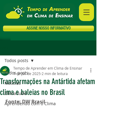
ASSINE NOSSO INFORMATIVO
Post
Todos posts
Tempo de Aprender em Clima de Ensinar
Todos posts
1 de jul. de 2025
2 min de leitura
Transformações na Antártida afetam
Notícias
clima e baleias no Brasil
Clima tube
Fonte: DW Brasil
Aprendendo com o Clima