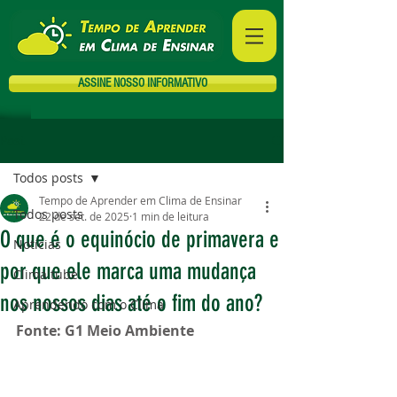
ASSINE NOSSO INFORMATIVO
Post
Todos posts
Tempo de Aprender em Clima de Ensinar
Todos posts
22 de set. de 2025
1 min de leitura
O que é o equinócio de primavera e
Notícias
por que ele marca uma mudança
Clima tube
nos nossos dias até o fim do ano?
Aprendendo com o Clima
Fonte: G1 Meio Ambiente