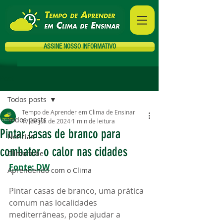
ASSINE NOSSO INFORMATIVO
Post
Todos posts
Tempo de Aprender em Clima de Ensinar
Todos posts
17 de jul. de 2024
1 min de leitura
Pintar casas de branco para
Notícias
combater o calor nas cidades
Clima tube
Fonte: DW
Aprendendo com o Clima
Pintar casas de branco, uma prática 
comum nas localidades 
mediterrâneas, pode ajudar a 