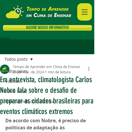
ASSINE NOSSO INFORMATIVO
Post
Todos posts
Tempo de Aprender em Clima de Ensinar
Todos posts
29 de mai. de 2024
1 min de leitura
Em entrevista, climatologista Carlos
Notícias
Nobre fala sobre o desafio de
Clima tube
preparar as cidades brasileiras para
Aprendendo com o Clima
eventos climáticos extremos
De acordo com Nobre, é preciso de 
políticas de adaptação às 