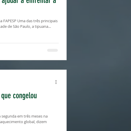
ajudar a enfrentar a
ia FAPESP Uma das três principais
ade de São Paulo, a tipuana...
 que congelou
a segunda em três meses na
 aquecimento global, dizem