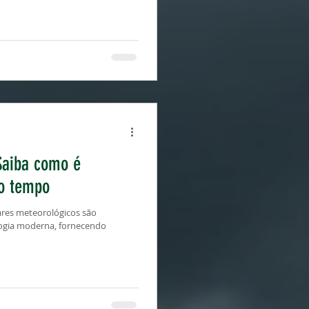
Saiba como é
do tempo
res meteorológicos são
logia moderna, fornecendo