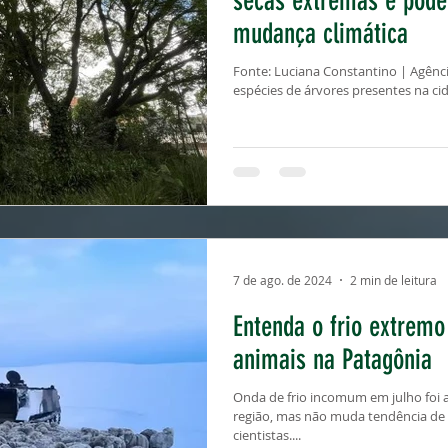
secas extremas e pode 
mudança climática
Fonte: Luciana Constantino | Agênc
espécies de árvores presentes na cid
7 de ago. de 2024
2 min de leitura
Entenda o frio extremo
animais na Patagônia
Onda de frio incomum em julho foi 
região, mas não muda tendência de
cientistas....