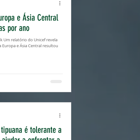
uropa e Ásia Central
as por ano
 Um relatório do Unicef revela
Europa e Ásia Central resultou
ipuana é tolerante a