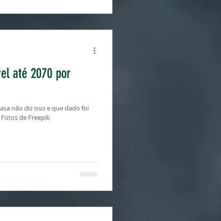
vel até 2070 por
asa não diz isso e que dado foi
 Fotos de Freepik