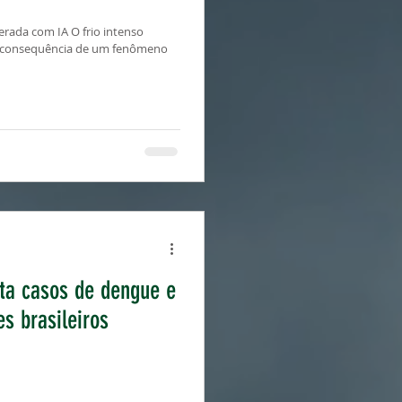
rada com IA O frio intenso
 é consequência de um fenômeno
ta casos de dengue e
s brasileiros