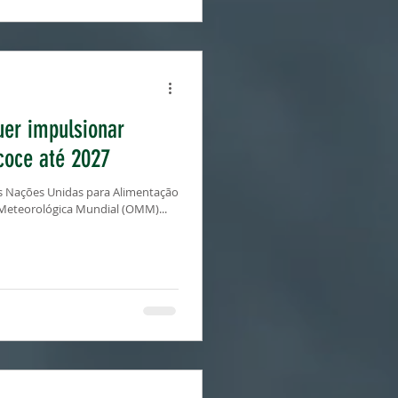
uer impulsionar
coce até 2027
 Nações Unidas para Alimentação
 Meteorológica Mundial (OMM)...