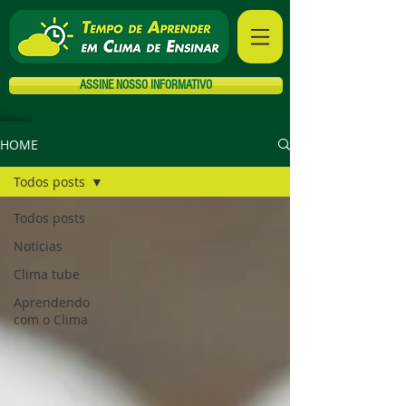
ASSINE NOSSO INFORMATIVO
HOME
Todos posts
Todos posts
Notícias
Clima tube
Aprendendo
com o Clima